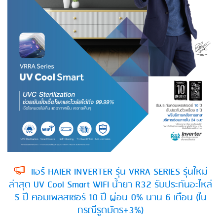
แอร์ HAIER INVERTER รุ่น VRRA SERIES รุ่นใหม่
ล่าสุด UV Cool Smart WIFI น้ำยา R32 รับประกันอะไหล่
5 ปี คอมเพลสเซอร์ 10 ปี ผ่อน 0% นาน 6 เดือน (ใน
กรณีรูดบัตร+3%)