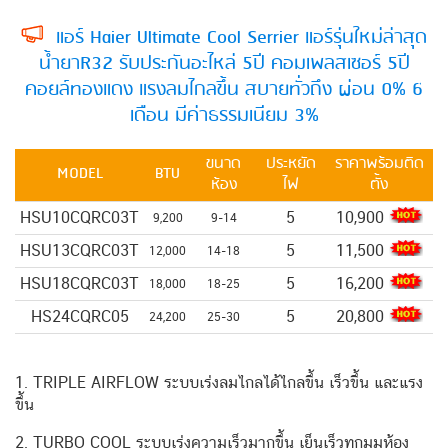
แอร์ Haier Ultimate Cool Serrier แอร์รุ่นใหม่ล่าสุด
น้ำยาR32 รับประกันอะไหล่ 5ปี คอมเพลสเซอร์ 5ปี
คอยล์ทองแดง แรงลมไกลขึ้น สบายทั่วถึง ผ่อน 0% 6
เดือน มีค่าธรรมเนียม 3%
ขนาด
ประหยัด
ราคาพร้อมติด
MODEL
BTU
ห้อง
ไฟ
ตั้ง
HSU10CQRC03T
5
10,900
9,200
9-14
HSU13CQRC03T
5
11,500
12,000
14-18
HSU18CQRC03T
5
16,200
18,000
18-25
HS24CQRC05
5
20,800
24,200
25-30
1. TRIPLE AIRFLOW ระบบเร่งลมไกลได้ไกลขึ้น เร็วขึ้น และแรง
ขึ้น
2. TURBO COOL ระบบเร่งความเร็วมากขึ้น เย็นเร็วทุกมุมห้อง