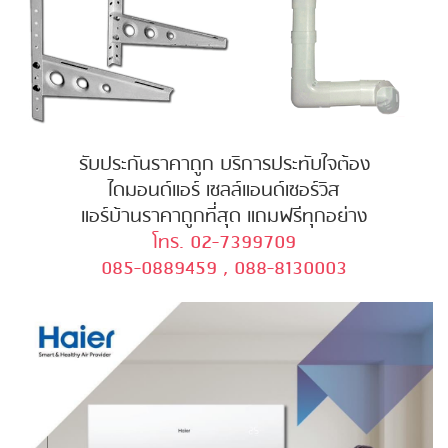
รับประกันราคาถูก บริการประทับใจต้อง
ไดมอนด์แอร์ เซลล์แอนด์เซอร์วิส
แอร์บ้านราคาถูกที่สุด แถมฟรีทุกอย่าง
โทร. 02-7399709
085-0889459 , 088-8130003