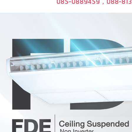
085-0889459 , 088-81