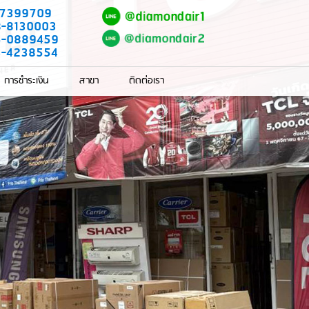
-7399709
8-8130003
5-0889459
3-4238554
การชำระเงิน
สาขา
ติดต่อเรา