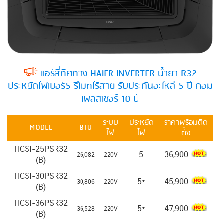
แอร์สี่ทิศทาง HAIER INVERTER น้ำยา R32
ประหยัดไฟเบอร์5 รีโมทไร้สาย รับประกันอะไหล่ 5 ปี คอม
เพลสเซอร์ 10 ปี
ระบบ
ประหยัด
ราคาพร้อมติด
MODEL
BTU
ไฟ
ไฟ
ตั้ง
HCSI-25PSR32
5
36,900
26,082
220V
(B)
HCSI-30PSR32
5*
45,900
30,806
220V
(B)
HCSI-36PSR32
5*
47,900
36,528
220V
(B)