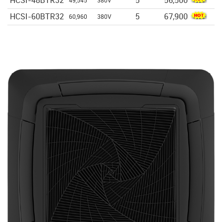
HCSI-48BTR32
5
56,500
49,545
380V
HCSI-60BTR32
5
67,900
60,960
380V